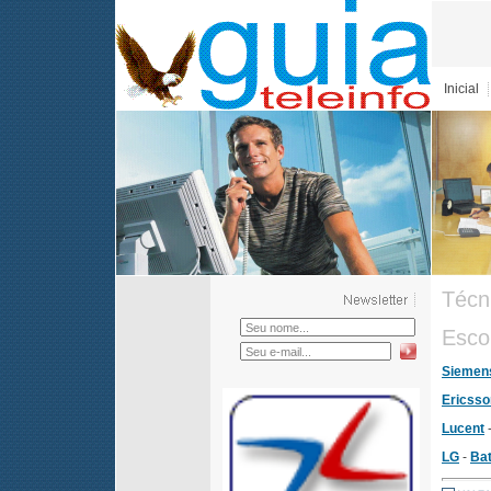
Inicial
Técn
Esco
Siemen
Ericsso
Lucent
LG
-
Bat