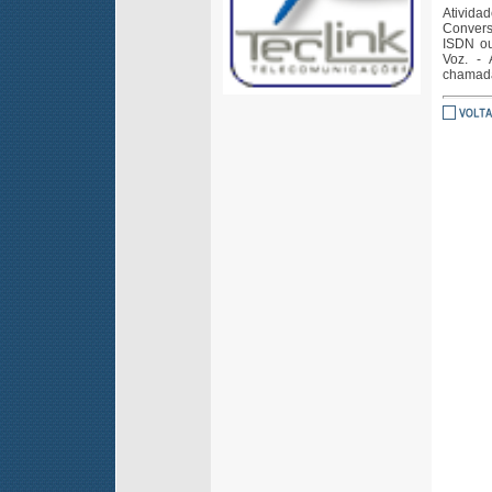
Ativida
Conversa
ISDN ou
Voz. - 
chamada