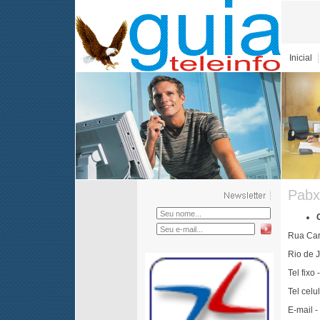
Inicial
Pabx
Rua Car
Rio de 
Tel fixo
Tel celu
E-mail -