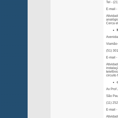
Tel - (2
E-mail -
Ativida
analógi
Cerca el
Avenida
Viamão
(51) 30
E-mail -
Ativida
instala
telefôn
circuito
Av Prof 
São Pau
(11) 25
E-mail -
Ativida