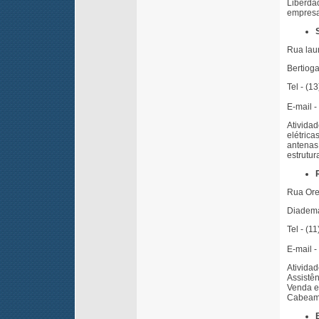
Liberda
empresa
Rua lau
Bertioga
Tel - (1
E-mail -
Ativid
elétric
antenas
estrutur
Rua Ore
Diadem
Tel - (1
E-mail -
Ativida
Assistên
Venda e 
Cabeame