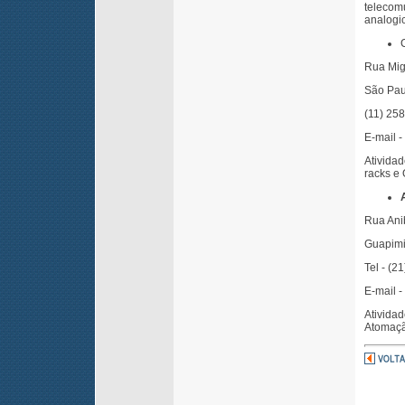
telecom
analogic
Rua Mig
São Pau
(11) 25
E-mail 
Ativida
racks e 
Rua Anib
Guapimi
Tel - (2
E-mail -
Ativida
Atomaçã