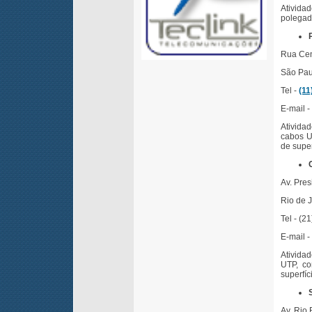
Atividad
polegad
Rua Cen
São Pau
Tel -
(11
E-mail -
Ativida
cabos UT
de super
Av. Pre
Rio de 
Tel - (2
E-mail 
Ativida
UTP, co
superfíc
Av. Rio