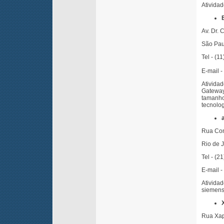
Atividad
Av. Dr. 
São Pau
Tel - (1
E-mail -
Ativida
Gateway
tamanho
tecnolog
Rua Con
Rio de 
Tel - (
E-mail -
Ativida
siemens,
Rua Xap