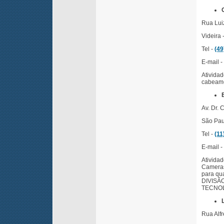
Rua Luiz
Videira 
Tel -
(49
E-mail -
Ativida
cabeame
Av. Dr. 
São Paul
Tel -
(11
E-mail -
Atividad
Cameras
para qu
DIVISÃ
TECNOL
Rua Alf