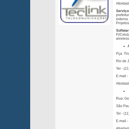
Atividad
Serviç
prefeitu
externa.
Projetos
Softwa
Fi/Celu
wireless
Pça. Tir
Rio de 
Tel - (2
E-mail -
Atividad
Rua: Go
São Pau
Tel - (1
E-mail -
Atividad