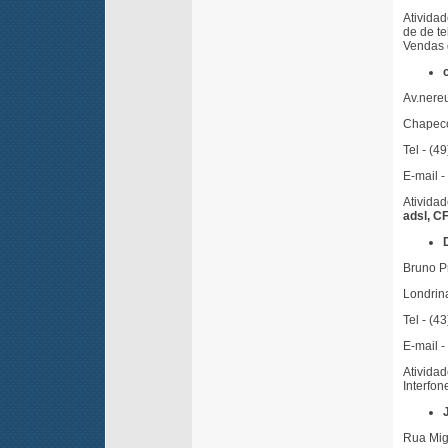
Ativida
de de te
Vendas d
Av.nere
Chapeco
Tel - (4
E-mail -
Ativida
adsl, CF
Bruno Pr
Londrin
Tel - (4
E-mail -
Ativida
Interfon
Rua Mig