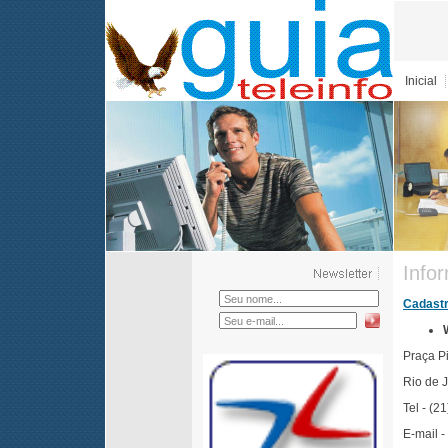
Inicial
Info
Cadastr
Praça P
Rio de 
Tel - (
E-mail -