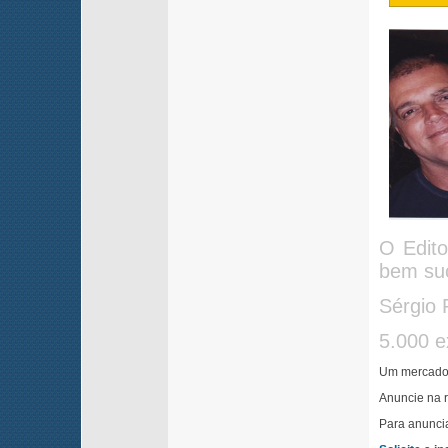
O Edito
bem suc
Sérgio 
5.000 e
Um mercado 
Anuncie na r
Para anuncia